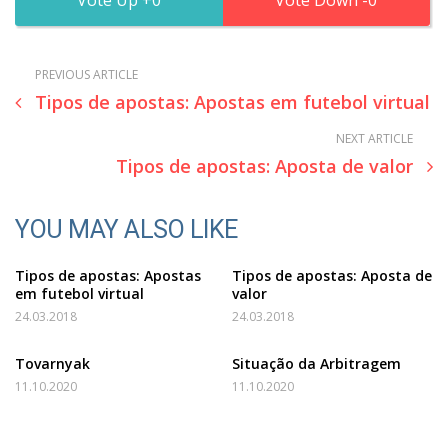
0
0
PREVIOUS ARTICLE
Tipos de apostas: Apostas em futebol virtual
NEXT ARTICLE
Tipos de apostas: Aposta de valor
YOU MAY ALSO LIKE
Tipos de apostas: Apostas
Tipos de apostas: Aposta de
em futebol virtual
valor
24.03.2018
24.03.2018
Tovarnyak
Situação da Arbitragem
11.10.2020
11.10.2020