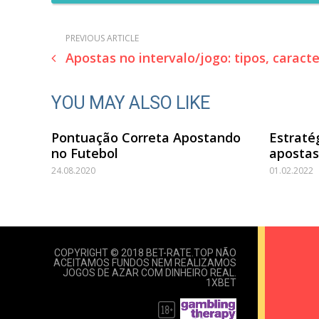
PREVIOUS ARTICLE
Apostas no intervalo/jogo: tipos, caract
YOU MAY ALSO LIKE
Pontuação Correta Apostando
Estraté
no Futebol
apostas
24.08.2020
01.02.2022
COPYRIGHT © 2018 BET-RATE.TOP NÃO
ACEITAMOS FUNDOS NEM REALIZAMOS
JOGOS DE AZAR COM DINHEIRO REAL.
1XBET