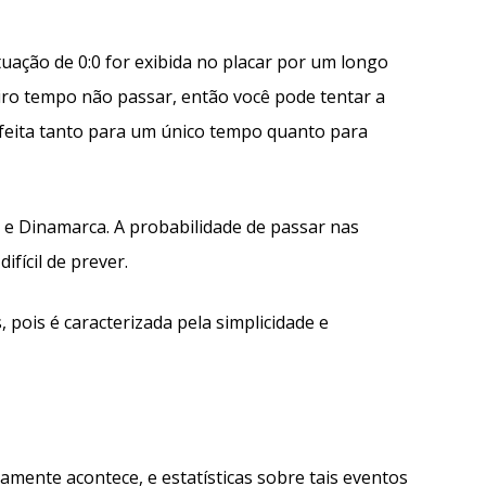
uação de 0:0 for exibida no placar por um longo
iro tempo não passar, então você pode tentar a
 feita tanto para um único tempo quanto para
 e Dinamarca. A probabilidade de passar nas
ifícil de prever.
pois é caracterizada pela simplicidade e
ramente acontece, e estatísticas sobre tais eventos