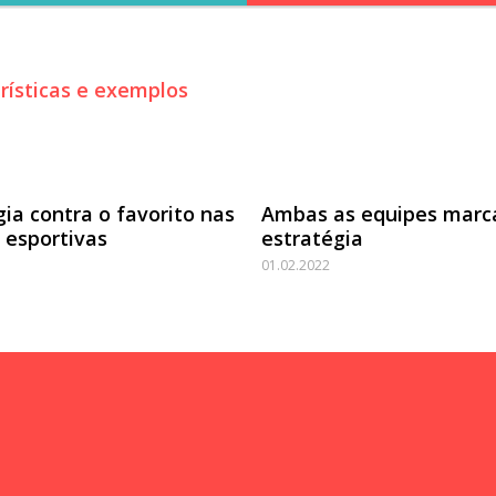
erísticas e exemplos
gia contra o favorito nas
Ambas as equipes mar
 esportivas
estratégia
01.02.2022