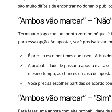
são muito difíceis de encontrar no domínio público
“Ambos vão marcar” – “Não
Terminar o jogo com um ponto zero no hóquei é im
para essa opção. Ao apostar, você precisa levar e
É preciso escolher times que usem táticas de
A probabilidade de passar a aposta é alta se
mesmo tempo, as chances da casa de apostas
Você precisa escolher partidas de acordo com
“Ambos vão marcar” – “Sim”
Para fazer uma aposta com alta probabilidade de p