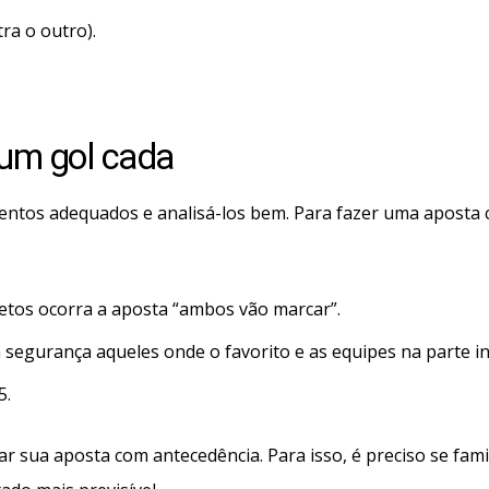
ra o outro).
um gol cada
ventos adequados e analisá-los bem. Para fazer uma aposta 
etos ocorra a aposta “ambos vão marcar”.
 segurança aqueles onde o favorito e as equipes na parte in
5.
 sua aposta com antecedência. Para isso, é preciso se famili