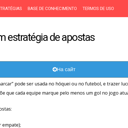
STRATÉGIAS
BASE DE CONHECIMENTO
TERMOS DE USO
 estratégia de apostas
На сайт
arcar” pode ser usada no hóquei ou no futebol, e trazer lu
upõe que cada equipe marque pelo menos um gol no jogo atua
ostas:
r empate);