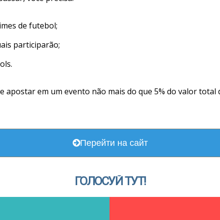
imes de futebol;
is participarão;
ols.
e apostar em um evento não mais do que 5% do valor total 
Перейти на сайт
ГОЛОСУЙ ТУТ!