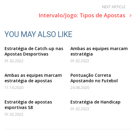
NEXT ARTICLE
Intervalo/Jogo: Tipos de Apostas
YOU MAY ALSO LIKE
Estratégia de Catch-up nas
Ambas as equipes marcam
Apostas Desportivas
estratégia
01.02.2022
01.02.2022
Ambas as equipes marcam
Pontuação Correta
estratégia de apostas
Apostando no Futebol
11.10.2020
24.08.2020
Estratégia de apostas
Estratégia de Handicap
esportivas S8
01.02.2022
01.02.2022