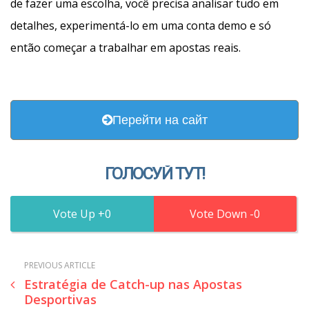
de fazer uma escolha, você precisa analisar tudo em
detalhes, experimentá-lo em uma conta demo e só
então começar a trabalhar em apostas reais.
Перейти на сайт
ГОЛОСУЙ ТУТ!
0
0
PREVIOUS ARTICLE
Estratégia de Catch-up nas Apostas
Desportivas