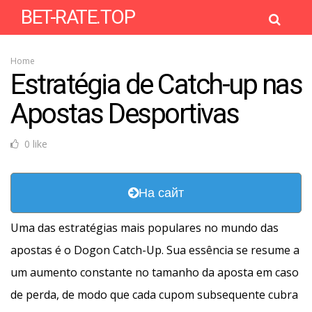
BET-RATE.TOP
Home
Estratégia de Catch-up nas
Apostas Desportivas
0 like
На сайт
Uma das estratégias mais populares no mundo das
apostas é o Dogon Catch-Up. Sua essência se resume a
um aumento constante no tamanho da aposta em caso
de perda, de modo que cada cupom subsequente cubra