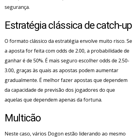
segurança.
Estratégia clássica de catch-up
O formato clássico da estratégia envolve muito risco. Se
a aposta for feita com odds de 2.00, a probabilidade de
ganhar é de 50%. É mais seguro escolher odds de 2.50-
3.00, graças às quais as apostas podem aumentar
gradualmente. É melhor fazer apostas que dependem
da capacidade de previsão dos jogadores do que
aquelas que dependem apenas da fortuna.
Multicão
Neste caso, vários Dogon estão liderando ao mesmo