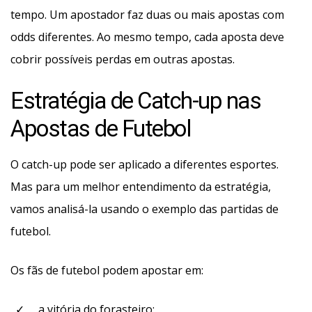
tempo. Um apostador faz duas ou mais apostas com
odds diferentes. Ao mesmo tempo, cada aposta deve
cobrir possíveis perdas em outras apostas.
Estratégia de Catch-up nas
Apostas de Futebol
O catch-up pode ser aplicado a diferentes esportes.
Mas para um melhor entendimento da estratégia,
vamos analisá-la usando o exemplo das partidas de
futebol.
Os fãs de futebol podem apostar em:
a vitória do forasteiro;