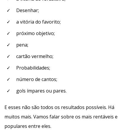
Desenhar;
a vitória do favorito;
próximo objetivo;
pena;
cartão vermelho;
Probabilidades;
número de cantos;
gols ímpares ou pares.
E esses não são todos os resultados possíveis. Há
muitos mais. Vamos falar sobre os mais rentáveis e
populares entre eles.