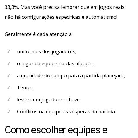
33,3%. Mas você precisa lembrar que em jogos reais
não há configurações específicas e automatismo!
Geralmente é dada atenção a:
uniformes dos jogadores;
o lugar da equipe na classificação;
a qualidade do campo para a partida planejada;
Tempo;
lesões em jogadores-chave;
Conflitos na equipe às vésperas da partida.
Como escolher equipes e